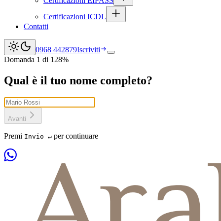
Certificazioni EIPASS
Certificazioni ICDL
Contatti
0968 442879
Iscriviti
Apri menu
Questionario di gradimento dei 
Domanda
1
di
12
8
%
Qual è il tuo nome completo?
Avanti
Premi
per continuare
Invio ↵
Cooperativa Sociale Araba Fenice