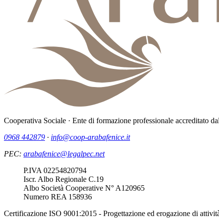
Cooperativa Sociale · Ente di formazione professionale accreditato da
0968 442879
·
info@coop-arabafenice.it
PEC:
arabafenice@legalpec.net
Dato societario
P.IVA 02254820794
Dato societario
Iscr. Albo Regionale C.19
Dato societario
Albo Società Cooperative N° A120965
Dato societario
Numero REA 158936
Certificazione ISO 9001:2015 - Progettazione ed erogazione di attività