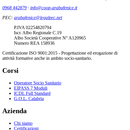
0968 442879
·
info@coop-arabafenice.it
PEC:
arabafenice@legalpec.net
Dato societario
P.IVA 02254820794
Dato societario
Iscr. Albo Regionale C.19
Dato societario
Albo Società Cooperative N° A120965
Dato societario
Numero REA 158936
Certificazione ISO 9001:2015 - Progettazione ed erogazione di
attività formative anche in ambito socio-sanitario.
Corsi
Operatore Socio Sanitario
EIPASS 7 Moduli
ICDL Full Standard
G.O.L. Calabria
Azienda
Chi siamo
Certificazioni