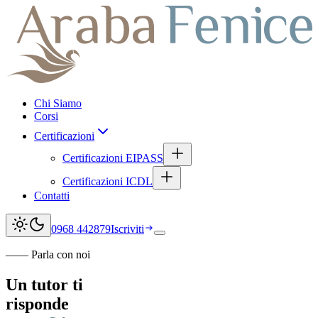
Chi Siamo
Corsi
Certificazioni
Certificazioni EIPASS
Certificazioni ICDL
Contatti
0968 442879
Iscriviti
Apri menu
—— Parla con noi
Un tutor ti
risponde